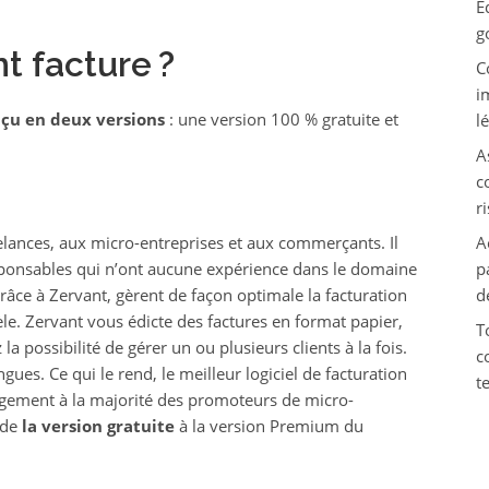
E
g
t facture ?
C
i
nçu en deux versions
: une version 100 % gratuite et
l
A
c
r
elances, aux micro-entreprises et aux commerçants. Il
A
ponsables qui n’ont aucune expérience dans le domaine
p
grâce à Zervant, gèrent de façon optimale la facturation
d
le. Zervant vous édicte des factures en format papier,
T
a possibilité de gérer un ou plusieurs clients à la fois.
c
gues. Ce qui le rend, le meilleur logiciel de facturation
t
largement à la majorité des promoteurs de micro-
 de
la version gratuite
à la version Premium du