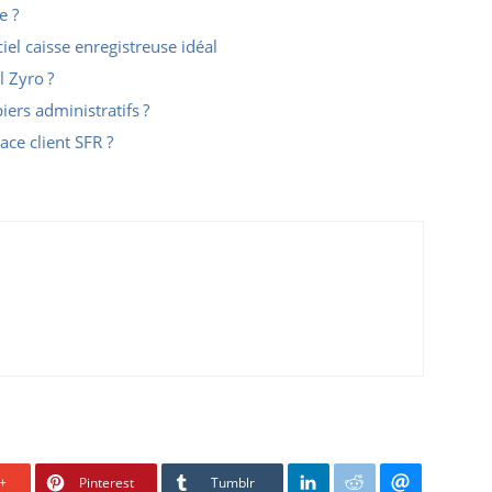
e ?
el caisse enregistreuse idéal
l Zyro ?
ers administratifs ?
ce client SFR ?
+
Pinterest
Tumblr