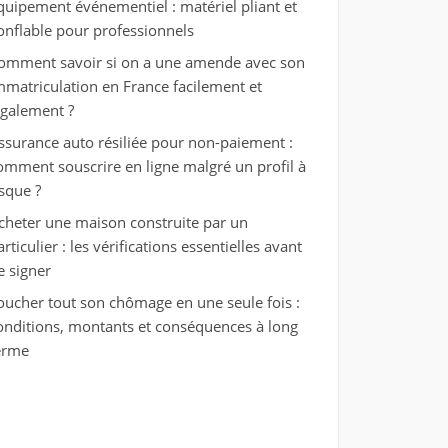
quipement événementiel : matériel pliant et
onflable pour professionnels
omment savoir si on a une amende avec son
mmatriculation en France facilement et
également ?
ssurance auto résiliée pour non-paiement :
omment souscrire en ligne malgré un profil à
isque ?
cheter une maison construite par un
articulier : les vérifications essentielles avant
e signer
oucher tout son chômage en une seule fois :
onditions, montants et conséquences à long
erme