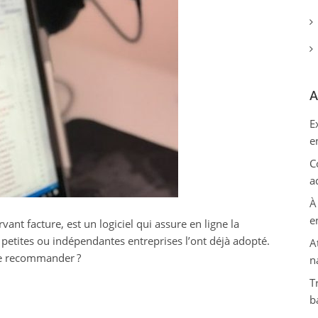
A
E
e
C
a
À
e
ant facture, est un logiciel qui assure en ligne la
 petites ou indépendantes entreprises l’ont déjà adopté.
A
le recommander ?
n
T
b